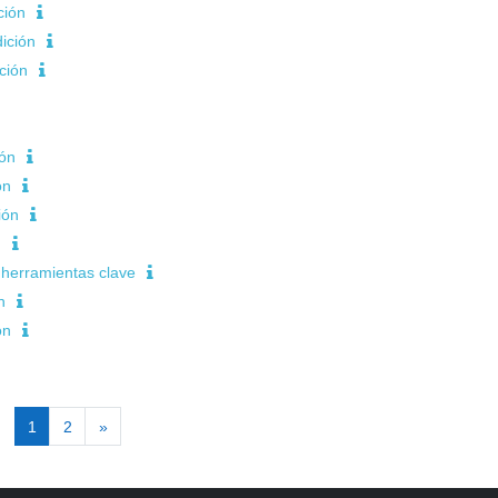
ción
ición
ción
ión
ón
ión
n
 herramientas clave
n
ón
Página 1
Página 2
Siguiente página
1
2
»