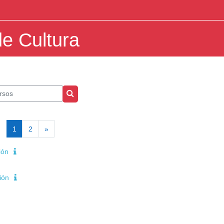
de Cultura
os
Buscar cursos
Página 1
Página 2
Siguiente página
1
2
»
ión
ión