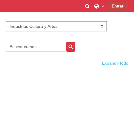
Salta al contenido principal
Selector de búsque
Entrar
Categorías
Buscar cursos
Buscar cursos
Expandir todo
Industrias Cultura y Artes
Patrimonio Cultural
Interculturalidad
Administrativos